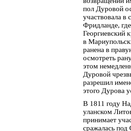
возвращении им
пол Дуровой ос
участвовала в 
Фридланде, где
Георгиевский к
в Мариупольск
ранена в праву
осмотреть рану
этом немедленн
Дуровой чрезв
разрешил имен
этого Дурова у
В 1811 году На
уланском Литов
принимает учас
сражалась под