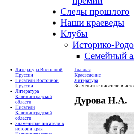
премий
Следы прошлого
Наши краеведы
Клубы
Историко-Род
Семейный а
Литература Восточной
Главная
Пруссии
Краеведение
Писатели Восточной
Литература
Пруссии
Знаменитые писатели в исто
Литература
Калининградской
Дурова Н.А.
области
Писатели
Калининградской
области
Знаменитые писатели в
истории края