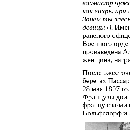
вахмистр чужог
как вихрь, кри
Зачем ты здес
девицы»)
. Име
раненого офице
Военного орден
произведена Ал
женщина, нагр
После ожесточ
берегах Пассар
28 мая 1807 го
Французы двин
французскими 
Вольфсдорф и 