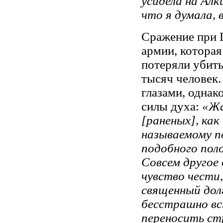
усидела на Алк
что я думала, в
Сражение при 
армии, которая
потеряли убит
тысяч человек
глазами, однак
силы духа:
«Жа
[раненых], как
называемому п
подобного пол
Совсем другое 
чувство чести,
священный дол
бесстрашно вс
переносить ст