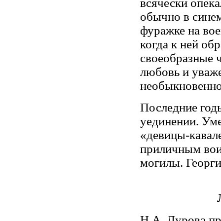
всячески опека
обычно в синем
фуражке на во
когда к ней об
своеобразные ч
любовь и уваж
необыкновенно
Последние год
уединении. Уме
«девицы-кавал
приличным вои
могилы. Георги
Н.А. Дурова пр