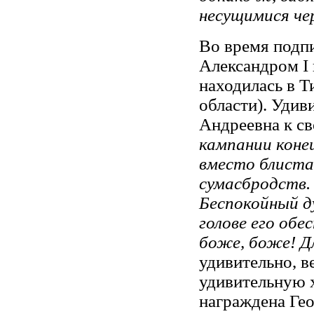
несущимися че
Во время подп
Александром I
находилась в Т
области). Удив
Андреевна к с
кампании коне
вместо блиста
сумасбродств. 
Беспокойный д
голове его об
боже, боже! Д
удивительно, в
удивительную х
награждена Гео