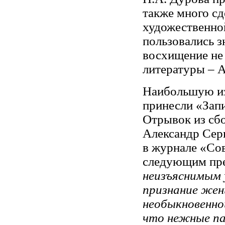
также много сд
художественно
пользовались 
восхищение не 
литературы – А
Наибольшую из
принесли «Зап
Отрывок из сб
Александр Сер
в журнале «Со
следующим пр
неизъяснимым 
признание жен
необыкновенной
что нежные па