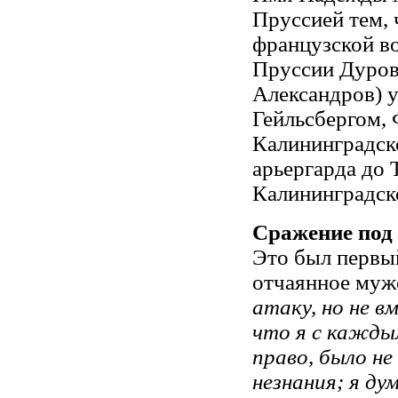
Пруссией тем, 
французской во
Пруссии Дуров
Александров) у
Гейльсбергом, 
Калининградск
арьергарда до Т
Калининградско
Сражение под
Это был первый
отчаянное муж
атаку, но не в
что я с каждым
право, было н
незнания; я ду