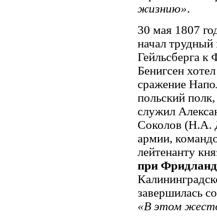
жизнию»
.
30 мая 1807 го
начал трудный 
Гейльсберга к 
Бенигсен хотел
сражение Напо
польский полк,
служил Алекса
Соколов (Н.А. 
армии, команд
лейтенанту кн
при Фридланд
Калининградско
завершилась с
«В этом жесто