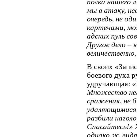
полка нашего л
мы в атаку, не
очередь, не од
картечами, мо
адских пуль со
Другое дело – 
величественно,
В своих «Запи
боевого духа р
удручающая:
«
Множество нег
сражения, не 
удаляющимися 
разбили наголо
Спасайтесь!» Х
однако ж, видя