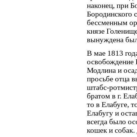
наконец, при Б
Бородинского 
бессменным ор
князе Голенище
вынуждена была
В мае 1813 год
освобождение Г
Модлина и осад
просьбе отца в
штабс-ротмистр
братом в г. Ел
то в Елабуге, т
Елабугу и оста
всегда было о
кошек и собак.