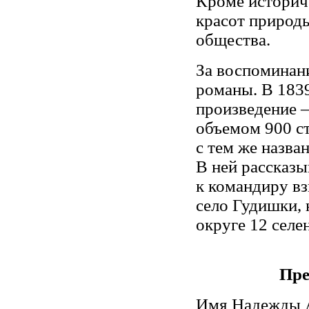
Кроме историч
красот природы
общества.
За воспоминани
романы. В 1839
произведение 
объемом 900 с
с тем же назва
В ней рассказ
к командиру вз
село Гудишки, 
округе 12 селе
Пре
Имя Надежды А