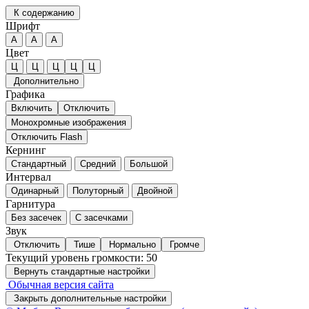
К содержанию
Шрифт
А
А
А
Цвет
Ц
Ц
Ц
Ц
Ц
Дополнительно
Графика
Включить
Отключить
Монохромные изображения
Отключить Flash
Кернинг
Стандартный
Средний
Большой
Интервал
Одинарный
Полуторный
Двойной
Гарнитура
Без засечек
С засечками
Звук
Отключить
Тише
Нормально
Громче
Текущий уровень громкости:
50
Вернуть стандартные настройки
Обычная версия сайта
Закрыть дополнительные настройки