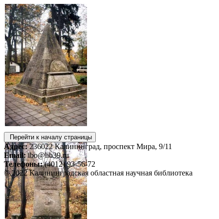
Перейти к началу страницы
Адрес:
236022 Калининград, проспект Мира, 9/11
Email:
ibo@lib39.ru
Телефоны:
(4012) 93-56-72
© 2022 Калининградская областная научная библиотека