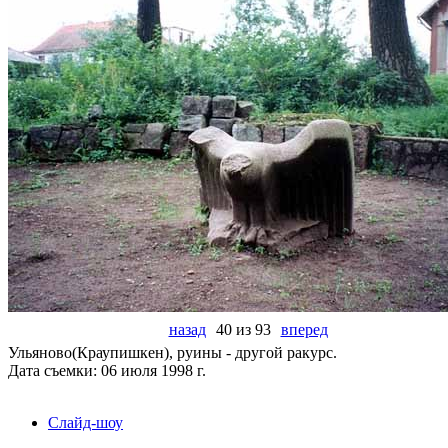
назад
40 из 93
вперед
Ульяново(Краупишкен), руины - другой ракурс.
Дата съемки: 06 июля 1998 г.
Слайд-шоу