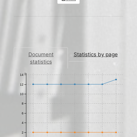
Document
Statistics by page
statistics
14
12
10
8
6
4
2