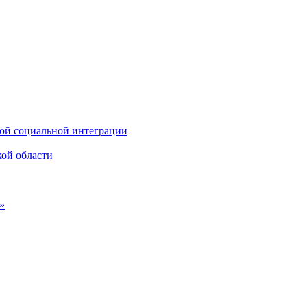
ной социальной интеграции
кой области
»