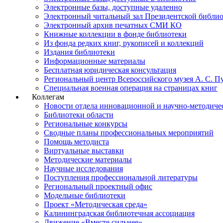
Электронные базы, доступные удаленно
Электронный читальный зал Президентской библио
Электронный архив печатных СМИ КО
Книжные коллекции в фонде библиотеки
Из фонда редких книг, рукописей и коллекций
Издания библиотеки
Информационные материалы
Бесплатная юридическая консультация
Региональный центр Всероссийского музея А. С. 
Специальная военная операция на страницах книг
Коллегам
Новости отдела инновационной и научно-методиче
Библиотеки области
Региональные конкурсы
Сводные планы профессиональных мероприятий
Помощь методиста
Виртуальные выставки
Методические материалы
Научные исследования
Поступления профессиональной литературы
Региональный проектный офис
Модельные библиотеки
Проект «Методическая среда»
Калининградская библиотечная ассоциация
Движение «Вместе сильнее»