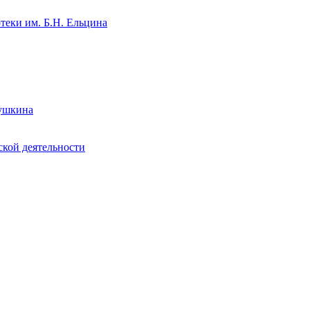
теки им. Б.Н. Ельцина
Пушкина
ской деятельности