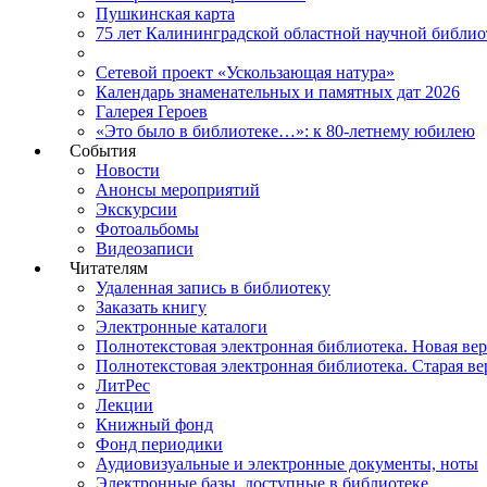
Пушкинская карта
75 лет Калининградской областной научной библио
Сетевой проект «Ускользающая натура»
Календарь знаменательных и памятных дат 2026
Галерея Героев
«Это было в библиотеке…»: к 80-летнему юбилею
События
Новости
Анонсы мероприятий
Экскурсии
Фотоальбомы
Видеозаписи
Читателям
Удаленная запись в библиотеку
Заказать книгу
Электронные каталоги
Полнотекстовая электронная библиотека. Новая ве
Полнотекстовая электронная библиотека. Старая ве
ЛитРес
Лекции
Книжный фонд
Фонд периодики
Аудиовизуальные и электронные документы, ноты
Электронные базы, доступные в библиотеке