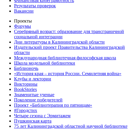
Финансовая кибеграмотность
Результаты проверок
Вакансии
Проекты
Форумы
Серебряный возраст: образование для трансграничной
социальной интеграции
Дни литературы в Калининградской области
Издательский проект Правительства Калининградской
области
Международная библиотечная философская школа
Школа модельной библиотеки
Библионочь
«История края – история России. Семилетняя война»
Клубы и лектории
Викторины
BookStories
Знаменитые ученые
Поколение победителей
Проект «Библиотерапия по пятницам»
#Городстих
Четыре сезона с Эрмитажем
Пушкинская карта
75 лет Калининградской областной научной библиотеке